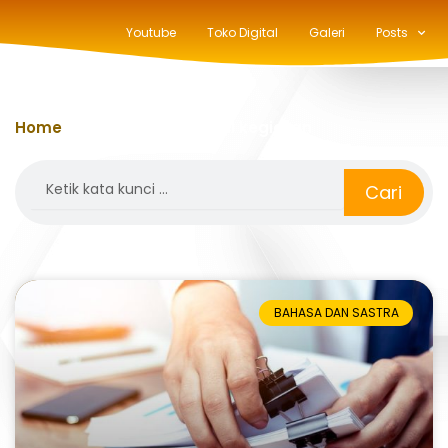
Youtube
Toko Digital
Galeri
Posts
Home
»
membuat proposal kegiatan
Search
Cari
BAHASA DAN SASTRA