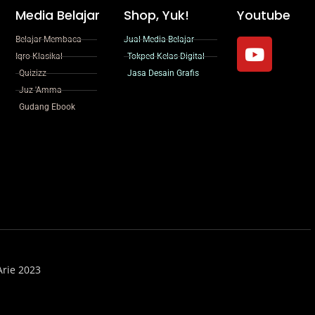
Media Belajar
Shop, Yuk!
Youtube
Y
Belajar Membaca
Jual Media Belajar
o
Iqro Klasikal
Tokped Kelas Digital
u
Quizizz
Jasa Desain Grafis
Juz 'Amma
t
Gudang Ebook
u
b
e
Arie 2023