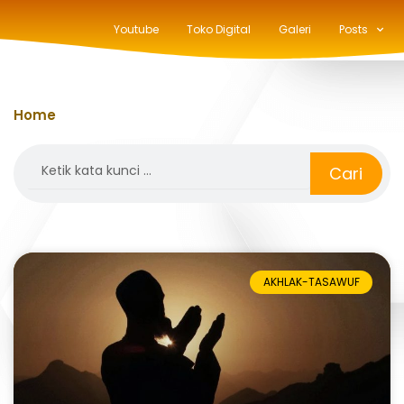
Youtube
Toko Digital
Galeri
Posts
Home
»
doa harian
Search
Cari
AKHLAK-TASAWUF