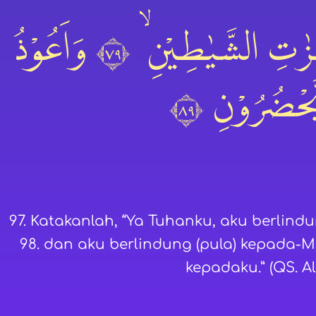
وَقُلْ رَّبِّ اَعُوْذُ بِكَ مِنْ هَمَزٰتِ الشَّيٰطِيْنِ ۙ ٩٧ وَاَعُوْذُ
َحْضُرُوْنِ ٩٨
97. Katakanlah, “Ya Tuhanku, aku berlind
98. dan aku berlindung (pula) kepada-
kepadaku.” (QS. A