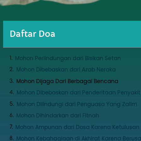
Daftar Doa
Mohon Perlindungan dari Bisikan Setan
Mohon Dibebaskan dari Azab Neraka
Mohon Dijaga Dari Berbagai Bencana
Mohon Dibebaskan dari Penderitaan Penyakit
Mohon Dilindungi dari Penguasa Yang Zalim
Mohon Dihindarkan dari Fitnah
Mohon Ampunan dari Dosa Karena Ketulusan d
Mohon Kebahagiaan di Akhirat Karena Berusa