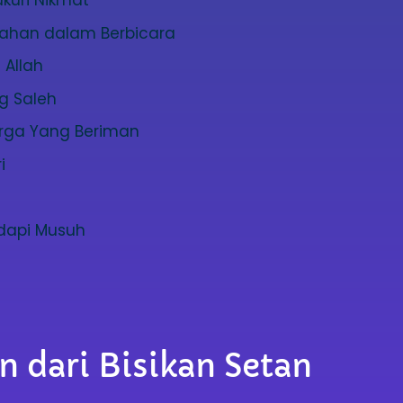
kuri Nikmat
ahan dalam Berbicara
Allah
g Saleh
rga Yang Beriman
i
dapi Musuh
 dari Bisikan Setan