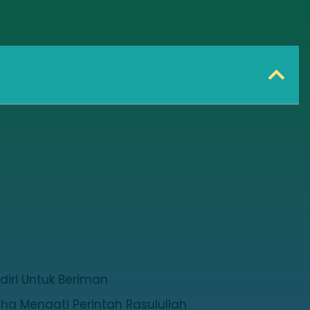
iri Untuk Beriman
ha Menaati Perintah Rasulullah