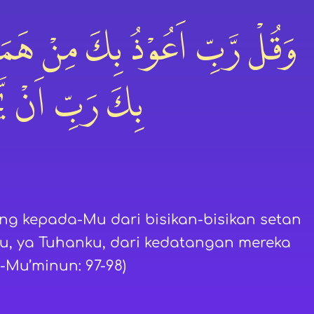
بِكَ رَبِّ اَنْ يّ
ung kepada-Mu dari bisikan-bisikan setan
Mu, ya Tuhanku, dari kedatangan mereka
l-Mu’minun: 97-98)