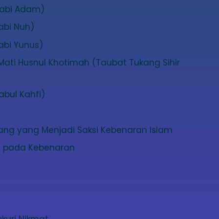
abi Adam)
abi Nuh)
bi Yunus)
ti Husnul Khotimah (Taubat Tukang Sihir
bul Kahfi)
ang yang Menjadi Saksi Kebenaran Islam
n pada Kebenaran