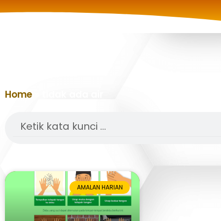
Home
»
tidak ada air
Search
AMALAN HARIAN