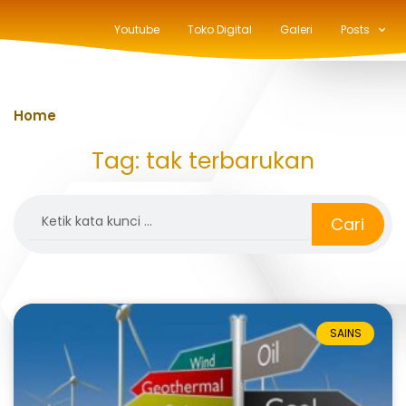
Youtube
Toko Digital
Galeri
Posts
Home
»
tak terbarukan
Tag: tak terbarukan
Search
Cari
SAINS