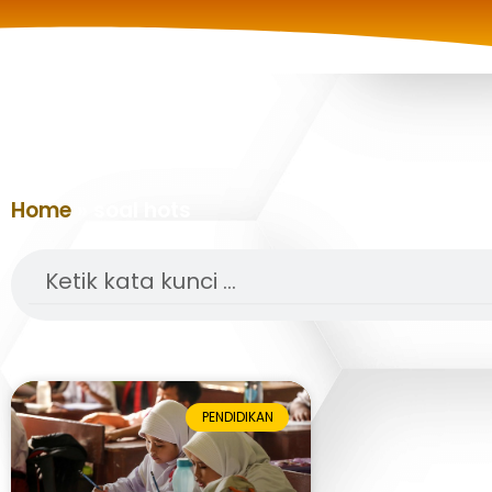
Home
»
soal hots
Search
PENDIDIKAN