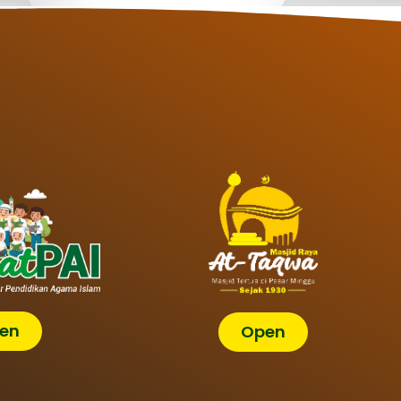
en
Open