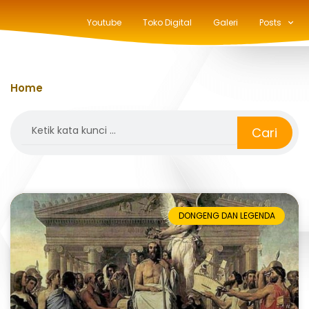
Youtube
Toko Digital
Galeri
Posts
Home
»
selasa
Search
Cari
DONGENG DAN LEGENDA