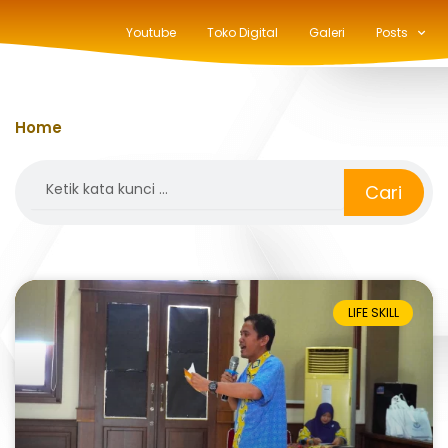
Youtube
Toko Digital
Galeri
Posts
Home
»
rapat meeting
Search
Cari
LIFE SKILL