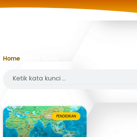
Home
»
peta dunia
Search
PENDIDIKAN