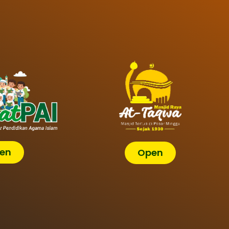
en
Open