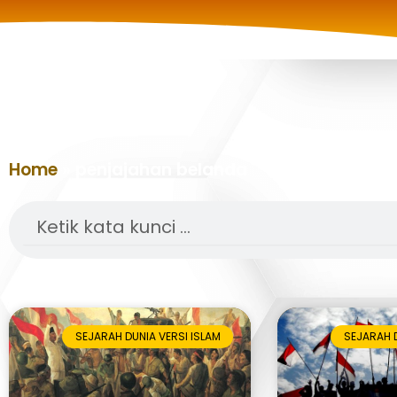
Home
»
penjajahan belanda
Search
SEJARAH DUNIA VERSI ISLAM
SEJARAH D