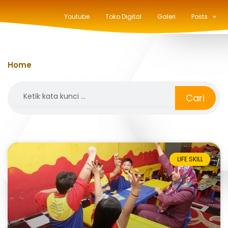
Youtube
Toko Digital
Galeri
Posts
Home
»
pembelajaran inovatif
Search
Cari
LIFE SKILL