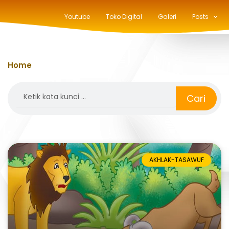
Youtube
Toko Digital
Galeri
Posts
Home
»
pelajaran hidup
Search
Cari
AKHLAK-TASAWUF