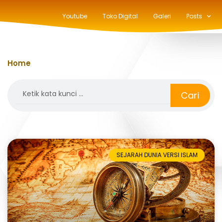
Youtube
Toko Digital
Galeri
Posts
Home
»
nabi-nabi
Search
Cari
SEJARAH DUNIA VERSI ISLAM