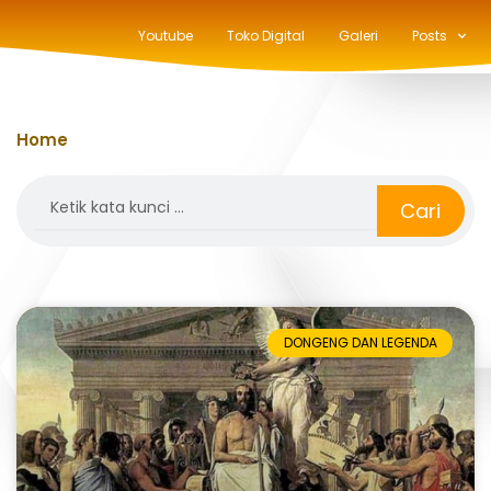
Youtube
Toko Digital
Galeri
Posts
Home
»
minggu
Search
Cari
DONGENG DAN LEGENDA