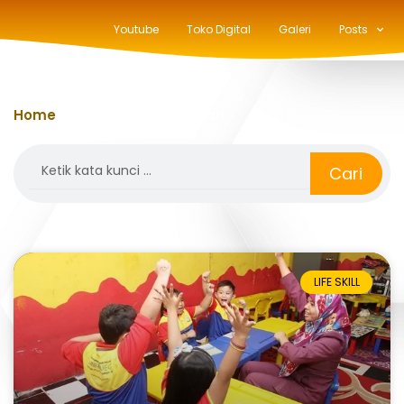
Youtube
Toko Digital
Galeri
Posts
Home
»
madrasah ibtidaiyah
Search
Cari
LIFE SKILL