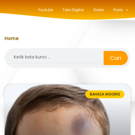
Youtube
Toko Digital
Galeri
Posts
Home
»
kosa kata
Search
Cari
BAHASA INGGRIS