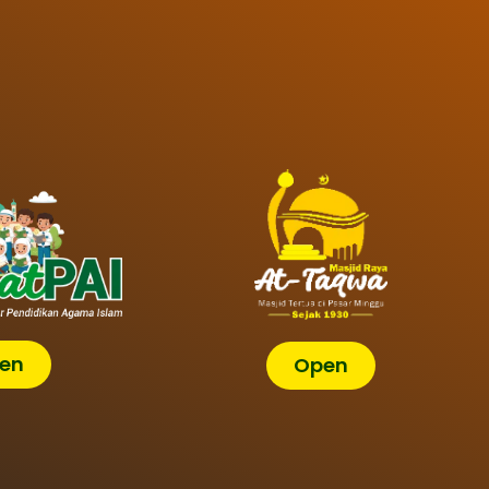
en
Open