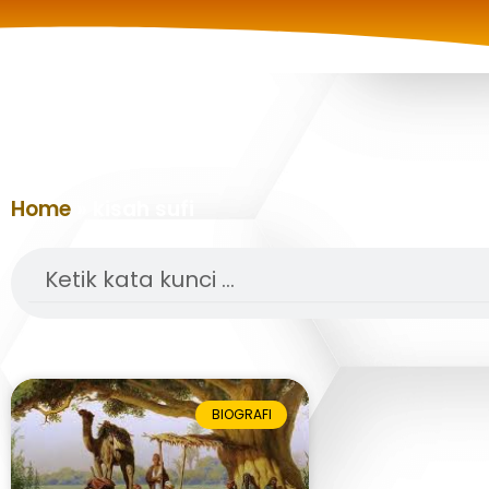
Home
»
kisah sufi
Search
BIOGRAFI