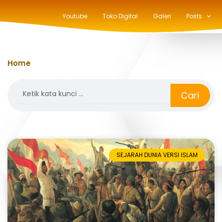
Youtube
Toko Digital
Galeri
Posts
Home
»
independence day
Search
Cari
SEJARAH DUNIA VERSI ISLAM