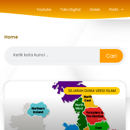
Youtube
Toko Digital
Galeri
Posts
Home
»
celt
Search
Cari
SEJARAH DUNIA VERSI ISLAM