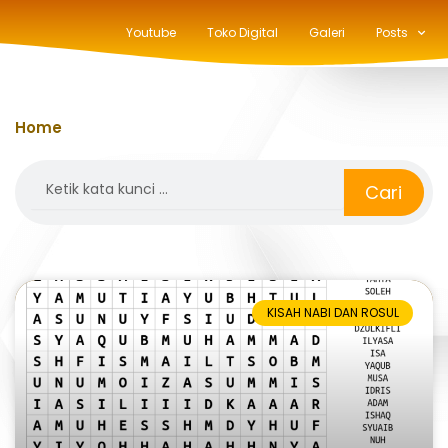
Youtube
Toko Digital
Galeri
Posts
Home
»
cari kata
Search
Cari
KISAH NABI DAN ROSUL