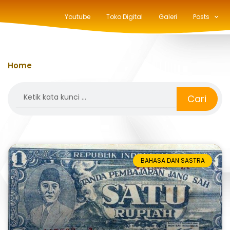
Youtube
Toko Digital
Galeri
Posts
Home
»
bahasa indonesia
Search
Cari
BAHASA DAN SASTRA