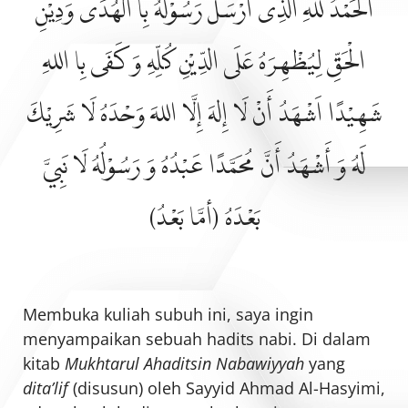
اَلْحَمْدُ للهِ الَّذِى أَرْسَلَ رَسُوْلَهُ بِا الْهُدَى وَدِيْنِ
الْحَقِّ لِيُظْهِرَهُ عَلَى الدِّيْنِ كُلِّهِ وَ كَفَى بِا اللهِ
شَهِيْدًا اَشْهَدُ أَنْ لَا إِلهَ إِلَّا اللهَ وَحْدَهُ لَا شَرِيْكَ
لَهُ وَ أَشْهَدُ أَنَّ مُحَمَّدًا عَبْدُهُ وَ رَسُوْلُهُ لَا نَبِيَّ
بَعْدَهُ (أمَّا بَعْدُ)
Membuka kuliah subuh ini, saya ingin
menyampaikan sebuah hadits nabi. Di dalam
kitab
Mukhtarul Ahaditsin Nabawiyyah
yang
dita’lif
(disusun) oleh Sayyid Ahmad Al-Hasyimi,