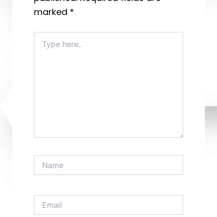
marked
*
Type
here..
Name
Email