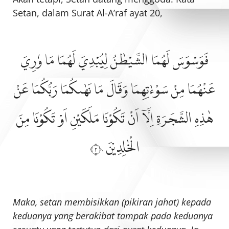
Setan, dalam Surat Al-A’raf ayat 20,
فَوَسْوَسَ لَهُمَا الشَّيْطٰنُ لِيُبْدِيَ لَهُمَا مَا وٗرِيَ
عَنْهُمَا مِنْ سَوْءٰتِهِمَا وَقَالَ مَا نَهٰىكُمَا رَبُّكُمَا عَنْ
هٰذِهِ الشَّجَرَةِ اِلَّآ اَنْ تَكُوْنَا مَلَكَيْنِ اَوْ تَكُوْنَا مِنَ
الْخٰلِدِيْنَ ٢٠
Maka, setan membisikkan (pikiran jahat) kepada
keduanya yang berakibat tampak pada keduanya