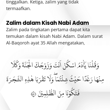
tinggalkan. Ketiga, zalim yang tidak
termaafkan.
Zalim dalam Kisah Nabi Adam
Zalim pada tingkatan pertama dapat kita
temukan dalam kisah Nabi Adam. Dalam surat
Al-Baqoroh ayat 35 Allah mengatakan,
وَقُلْنَا يٰٓاٰدَمُ اسْكُنْ اَنْتَ وَزَوْجُكَ الْجَنَّةَ وَكُلَا
مِنْهَا رَغَدًا حَيْثُ شِئْتُمَاۖ وَلَا تَقْرَبَا هٰذِهِ الشَّجَرَةَ
فَتَكُوْنَا مِنَ الظّٰلِمِيْنَ ٣٥