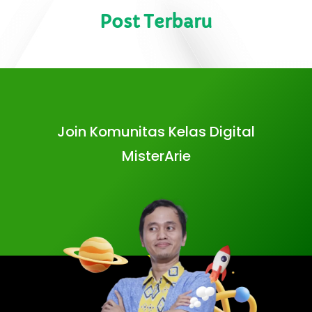
Post Terbaru
Join Komunitas Kelas Digital
MisterArie