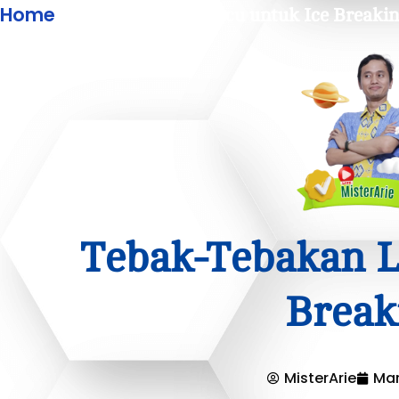
Home
»
Tebak-Tebakan Lucu untuk Ice Breaki
Tebak-Tebakan L
Break
MisterArie
Mar