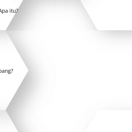
Apa itu?
bang?