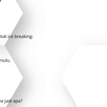
tuk ice breaking:
mulu.
a jadi apa?