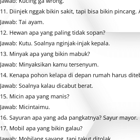
Jawab: Kucing ga wrong.
11. Diinjek nggak bikin sakit, tapi bisa bikin pincang. 
Jawab: Tai ayam.
12. Hewan apa yang paling tidak sopan?
Jawab: Kutu. Soalnya nginjak-injak kepala.
13. Minyak apa yang bikin mabuk?
Jawab: Minyaksikan kamu tersenyum.
14. Kenapa pohon kelapa di depan rumah harus dite
Jawab: Soalnya kalau dicabut berat.
15. Micin apa yang manis?
Jawab: Micintaimu.
16. Sayuran apa yang ada pangkatnya? Sayur mayor.
17. Mobil apa yang bikin galau?
Jawab: Mobilang sayang, tapi takut ditolak.