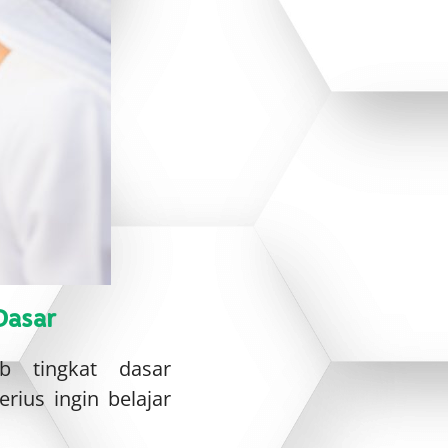
Dasar
b tingkat dasar
rius ingin belajar