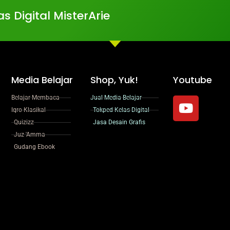
s Digital MisterArie
Media Belajar
Shop, Yuk!
Youtube
Y
Belajar Membaca
Jual Media Belajar
o
Iqro Klasikal
Tokped Kelas Digital
u
Quizizz
Jasa Desain Grafis
Juz 'Amma
t
Gudang Ebook
u
b
e