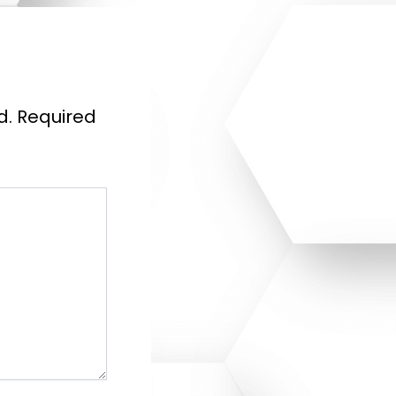
d.
Required