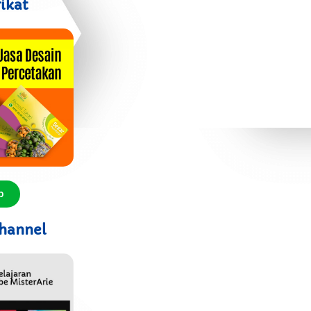
fikat
p
hannel