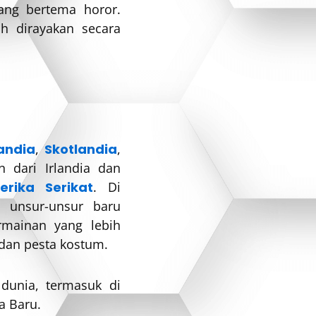
ng bertema horor.
h dirayakan secara
landia
,
Skotlandia
,
 dari Irlandia dan
erika Serikat
. Di
n unsur-unsur baru
rmainan yang lebih
 dan pesta kostum.
dunia, termasuk di
a Baru.