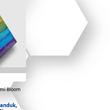
omi Bloom
panduk,