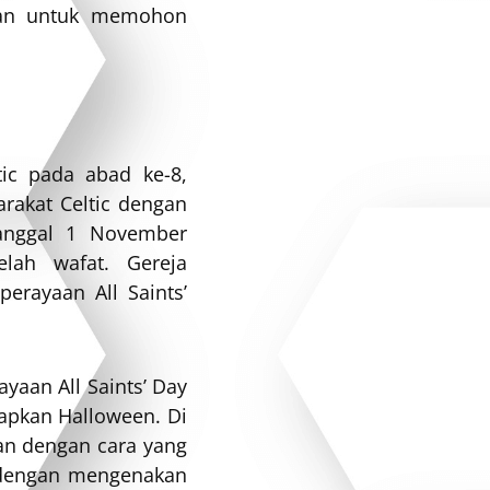
wan untuk memohon
ic pada abad ke-8,
rakat Celtic dengan
nggal 1 November
lah wafat. Gereja
erayaan All Saints’
yaan All Saints’ Day
capkan Halloween. Di
kan dengan cara yang
u dengan mengenakan