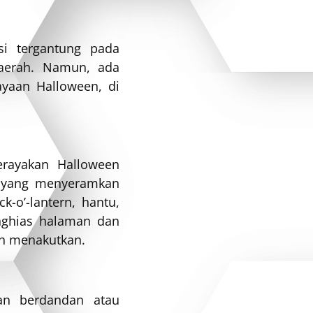
si tergantung pada
daerah. Namun, ada
ayaan Halloween, di
rayakan Halloween
 yang menyeramkan
k-o’-lantern, hantu,
nghias halaman dan
ih menakutkan.
an berdandan atau