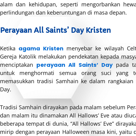
alam dan kehidupan, seperti mengorbankan he
perlindungan dan keberuntungan di masa depan.
Perayaan All Saints’ Day Kristen
Ketika
agama Kristen
menyebar ke wilayah Celt
Gereja Katolik melakukan pendekatan kepada masya
menciptakan
perayaan All Saints’ Day
pada ta
untuk menghormati semua orang suci yang te
memasukkan tradisi Samhain ke dalam rangkaian p
Day.
Tradisi Samhain dirayakan pada malam sebelum Pera
dan malam itu dinamakan All Hallows’ Eve atau diu
beberapa tempat di dunia, “All Hallows’ Eve” diraya
mirip dengan perayaan Halloween masa kini, yait