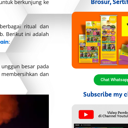
ntuk berkunjung ke
Brosur, Serti
erbagai ritual dan
. Berikut ini adalah
ain
:
i unggun besar pada
u membersihkan dan
Chat Whatsap
Subscribe my c