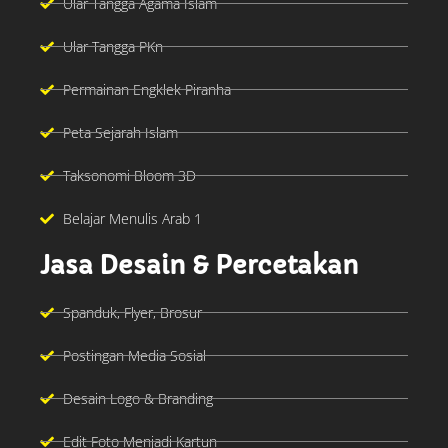
Ular Tangga Agama Islam
Ular Tangga PKn
Permainan Engklek Piranha
Peta Sejarah Islam
Taksonomi Bloom 3D
Belajar Menulis Arab 1
Jasa Desain & Percetakan
Spanduk, Flyer, Brosur
Postingan Media Sosial
Desain Logo & Branding
Edit Foto Menjadi Kartun