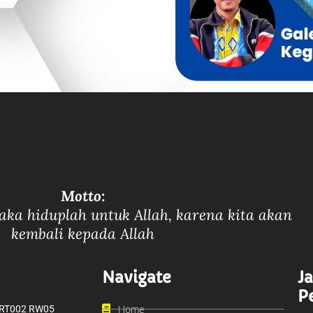
Motto:
maka hiduplah untuk Allah, karena kita akan
kembali kepada Allah
Navigate
J
P
Home
 B RT002 RW05