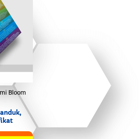
omi Bloom
panduk,
fikat