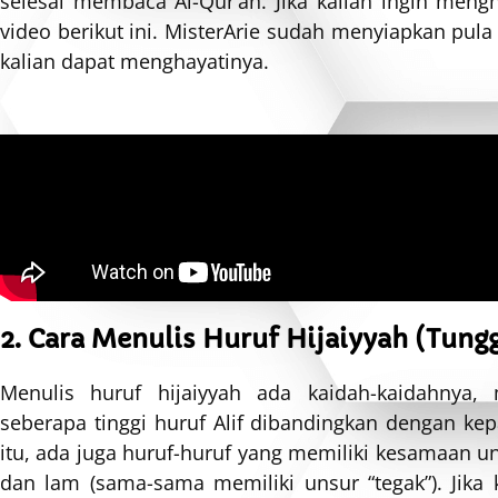
selesai membaca Al-Qur’an. Jika kalian ingin meng
video berikut ini. MisterArie sudah menyiapkan pul
kalian dapat menghayatinya.
2. Cara Menulis Huruf Hijaiyyah (Tungg
Menulis huruf hijaiyyah ada kaidah-kaidahnya,
seberapa tinggi huruf Alif dibandingkan dengan kepa
itu, ada juga huruf-huruf yang memiliki kesamaan unsu
dan lam (sama-sama memiliki unsur “tegak”). Jika k