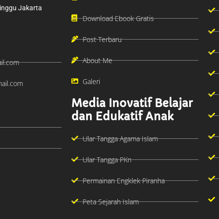
inggu Jakarta
Download Ebook Gratis
Post Terbaru
About Me
il.com
Galeri
ail.com
Media Inovatif Belajar
dan Edukatif Anak
Ular Tangga Agama Islam
Ular Tangga PKn
Permainan Engklek Piranha
Peta Sejarah Islam