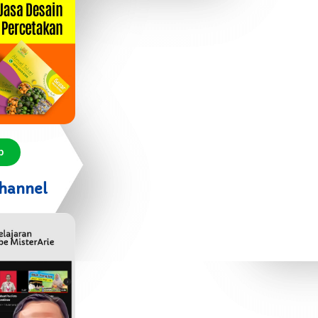
p
hannel