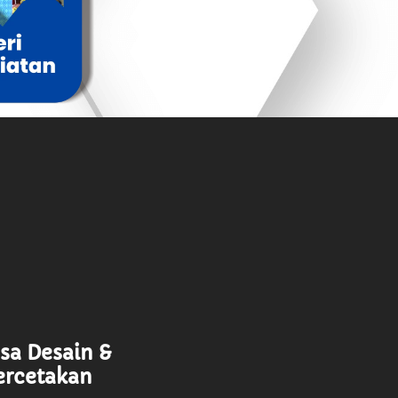
asa Desain &
ercetakan