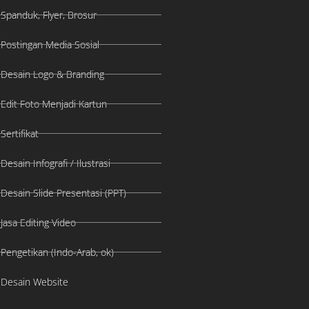
Spanduk, Flyer, Brosur
Postingan Media Sosial
Desain Logo & Branding
Edit Foto Menjadi Kartun
Sertifikat
Desain Infografi / Ilustrasi
Desain Slide Presentasi (PPT)
Jasa Editing Video
Pengetikan (Indo-Arab, ok)
Desain Website