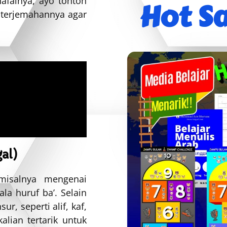
hafalnya, ayo tonton
Hot Sa
a terjemahannya agar
al)
 misalnya mengenai
la huruf ba’. Selain
r, seperti alif, kaf,
alian tertarik untuk