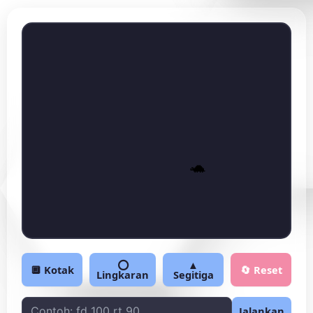
🐢
⭕
▲
🔲 Kotak
🔄 Reset
Lingkaran
Segitiga
Jalankan