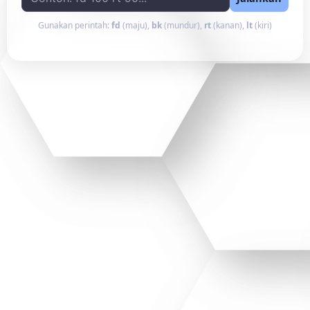
Gunakan perintah:
fd
(maju),
bk
(mundur),
rt
(kanan),
lt
(kiri)