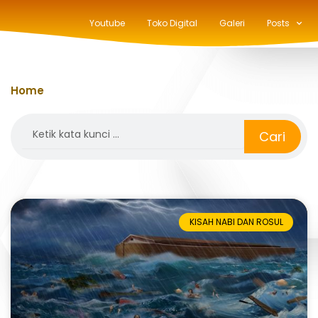
Youtube
Toko Digital
Galeri
Posts
Home
»
yafets
Search
Cari
KISAH NABI DAN ROSUL