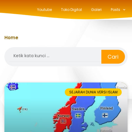
Youtube
Toko Digital
Galeri
Posts
Home
»
viking
Search
Cari
SEJARAH DUNIA VERSI ISLAM