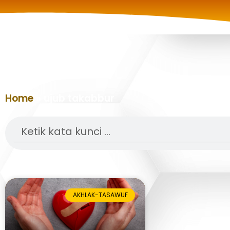
Home
»
ujub takabbur
Search
AKHLAK-TASAWUF