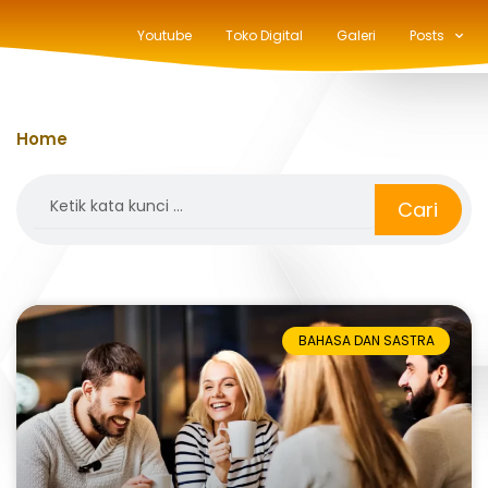
Youtube
Toko Digital
Galeri
Posts
Home
»
televisi
Search
Cari
BAHASA DAN SASTRA