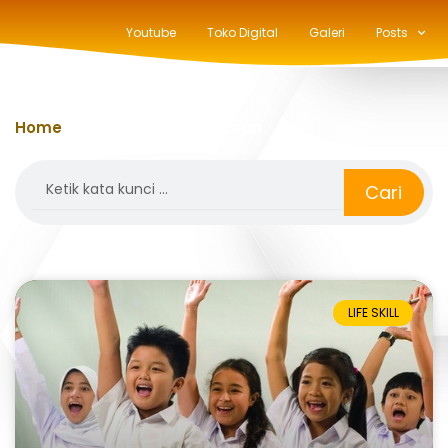
Youtube
Toko Digital
Galeri
Posts
Home
»
strategi pembelajaran
Search
Cari
LIFE SKILL