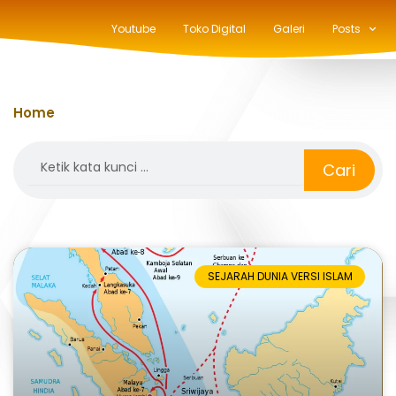
Youtube
Toko Digital
Galeri
Posts
Home
»
sriwijaya
Search
Cari
SEJARAH DUNIA VERSI ISLAM