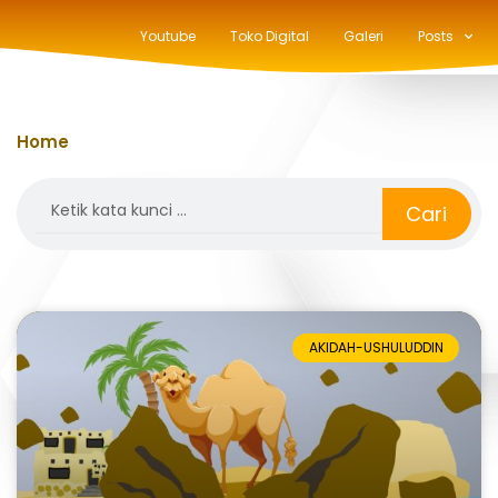
Youtube
Toko Digital
Galeri
Posts
Home
»
azab
Search
Cari
AKIDAH-USHULUDDIN