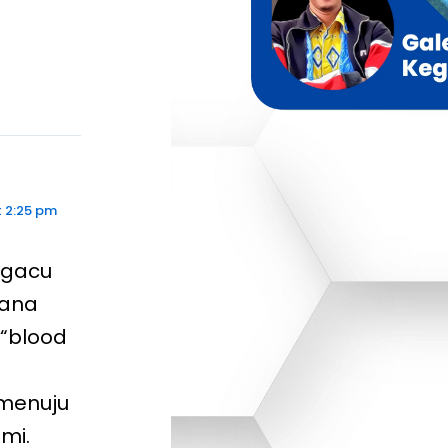
 2:25 pm
ngacu
hana
 “blood
menuju
mi.