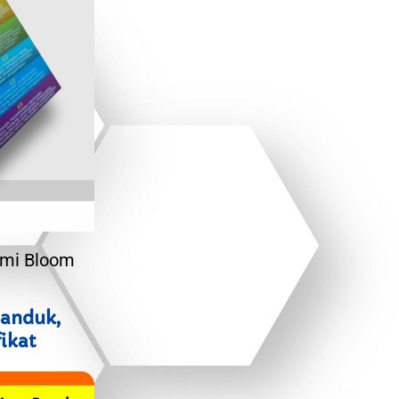
omi Bloom
panduk,
fikat