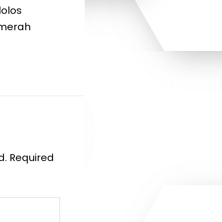
olos
 merah
d.
Required