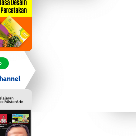
p
hannel