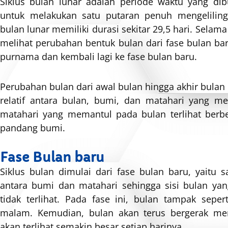
Siklus bulan lunar adalah periode waktu yang di
untuk melakukan satu putaran penuh mengelilingi
bulan lunar memiliki durasi sekitar 29,5 hari. Selama s
melihat perubahan bentuk bulan dari fase bulan ba
purnama dan kembali lagi ke fase bulan baru.
Perubahan bulan dari awal bulan hingga akhir bulan t
relatif antara bulan, bumi, dan matahari yang m
matahari yang memantul pada bulan terlihat berb
pandang bumi.
Fase Bulan baru
Siklus bulan dimulai dari fase bulan baru, yaitu 
antara bumi dan matahari sehingga sisi bulan y
tidak terlihat. Pada fase ini, bulan tampak sepert
malam. Kemudian, bulan akan terus bergerak men
akan terlihat semakin besar setiap harinya.