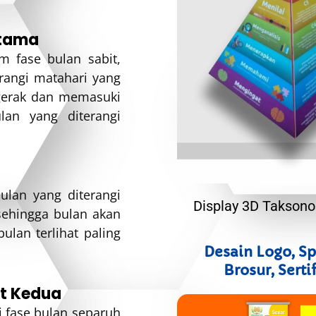
rtama
m fase bulan sabit,
erangi matahari yang
rgerak dan memasuki
lan yang diterangi
ulan yang diterangi
Display 3D Takson
ehingga bulan akan
ulan terlihat paling
Desain Logo, S
Brosur, Serti
it Kedua
i fase bulan separuh