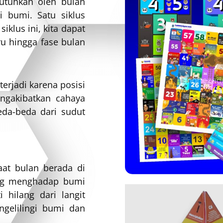
butuhkan oleh bulan
 bumi. Satu siklus
iklus ini, kita dapat
ru hingga fase bulan
erjadi karena posisi
engakibatkan cahaya
eda-beda dari sudut
saat bulan berada di
ang menghadap bumi
i hilang dari langit
gelilingi bumi dan