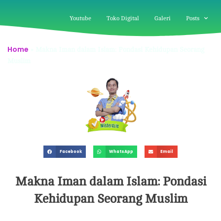
Youtube
Toko Digital
Galeri
Posts
Home
»
Makna Iman dalam Islam: Pondasi Kehidupan Seorang
Muslim
Facebook
WhatsApp
Email
Makna Iman dalam Islam: Pondasi
Kehidupan Seorang Muslim