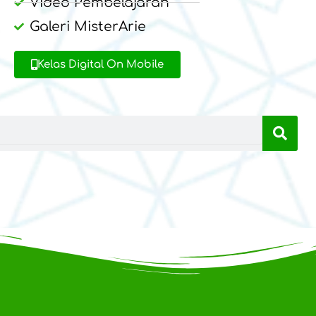
Video Pembelajaran
Galeri MisterArie
Kelas Digital On Mobile