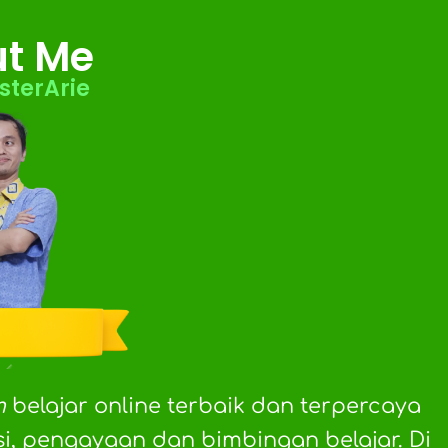
t Me
sterArie
m
belajar online terbaik dan terpercaya
i, pengayaan dan bimbingan belajar. Di