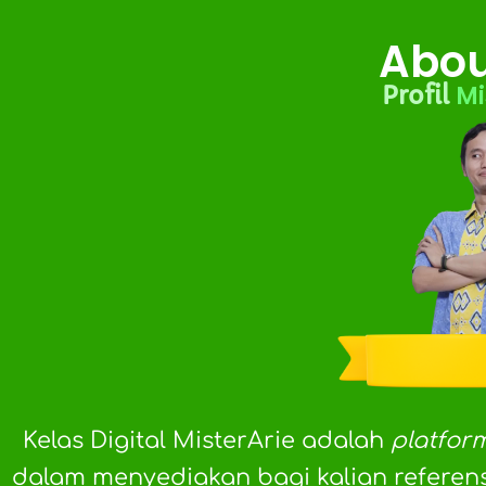
Abou
Mi
Profil
Kelas Digital MisterArie adalah
platfor
dalam menyediakan bagi kalian referens