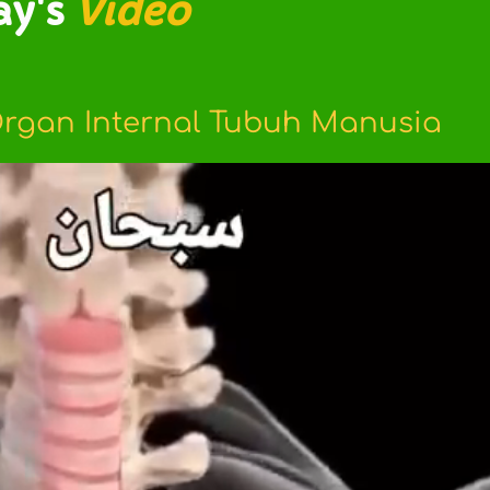
ay's
Video
rgan Internal Tubuh Manusia