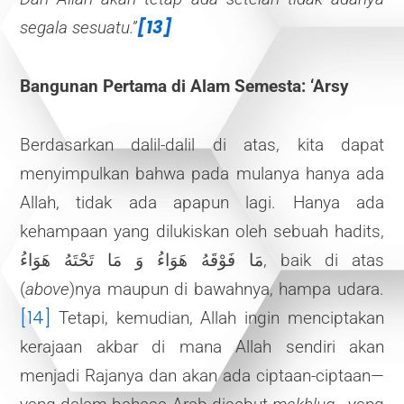
[13]
segala sesuatu.”
Bangunan Pertama di Alam Semesta: ‘Arsy
Berdasarkan dalil-dalil di atas, kita dapat
menyimpulkan bahwa pada mulanya hanya ada
Allah, tidak ada apapun lagi. Hanya ada
kehampaan yang dilukiskan oleh sebuah hadits,
مَا فَوْقَهُ هَوَاءُ وَ مَا تَحْتَهُ هَوَاءُ, baik di atas
(
above
)nya maupun di bawahnya, hampa udara.
[14]
Tetapi, kemudian, Allah ingin menciptakan
kerajaan akbar di mana Allah sendiri akan
menjadi Rajanya dan akan ada ciptaan-ciptaan—