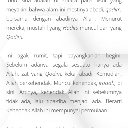
Ibnu Sina adalah di antara para filsuf yang
meyakini bahwa alam ini mestinya abadi,
qadim,
bersama dengan abadinya Allah. Menurut
mereka, mustahil yang
Hadits
muncul dari yang
Qodim.
Ini agak rumit, tapi bayangkanlah begini.
Sebelum adanya segala sesuatu hanya ada
Allah, zat yang
Qodim,
kekal abadi. Kemudian,
Allah berkehendak. Muncul kehendak,
irodah,
di
sini. Artinya, kehendak Allah ini sebelumnya
tidak ada, lalu tiba-tiba menjadi ada. Berarti
Kehendak Allah ini mempunyai permulaan.