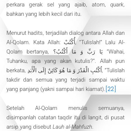
perkara gerak sel yang ajaib, atom,
quark
,
bahkan yang lebih kecil dari itu.
Menurut hadits, terjadilah dialog antara Allah dan
Al-Qolam. Kata Allah: أُكْتُبْ, “Tulislah!” Lalu Al-
Qolam bertanya, يَا رَبِّ وَ مَا أَكْتُبُ؟ “Wahai,
Tuhanku, apa yang akan kutulis?”. Allah pun
berkata, اُكْتُبِ الْقَدْرَ وَ مَا هُوَ كَائِنٌ إِلَى الْأَبَدِ, “Tulislah
takdir dan semua yang terjadi sampai waktu
[22]
yang panjang (yakni sampai hari kiamat).
Setelah Al-Qolam menulis semuanya,
disimpanlah catatan taqdir itu di langit, di pusat
arsip yang disebut
Lauh al-Mahfuzh
.