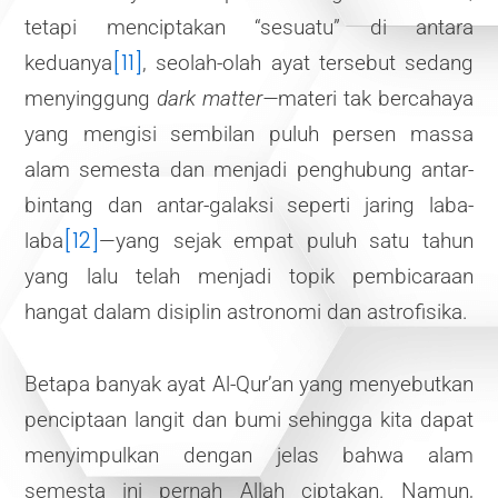
tetapi menciptakan “sesuatu” di antara
[11]
keduanya
, seolah-olah ayat tersebut sedang
menyinggung
dark matter—
materi tak bercahaya
yang mengisi sembilan puluh persen massa
alam semesta dan menjadi penghubung antar-
bintang dan antar-galaksi seperti jaring laba-
[12]
laba
—yang sejak empat puluh satu tahun
yang lalu telah menjadi topik pembicaraan
hangat dalam disiplin astronomi dan astrofisika.
Betapa banyak ayat Al-Qur’an yang menyebutkan
penciptaan langit dan bumi sehingga kita dapat
menyimpulkan dengan jelas bahwa alam
semesta ini pernah Allah ciptakan. Namun,