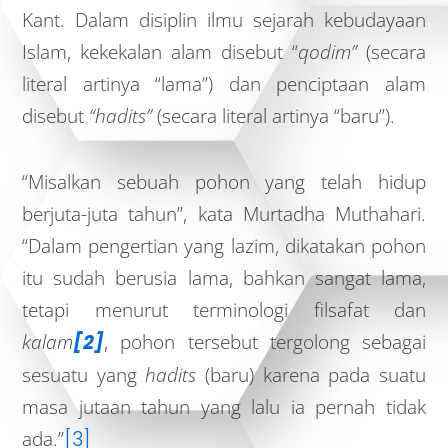
Kant. Dalam disiplin ilmu sejarah kebudayaan
Islam, kekekalan alam disebut “
qodim”
(secara
literal artinya “lama”) dan penciptaan alam
disebut
“hadits”
(secara literal artinya “baru”).
“Misalkan sebuah pohon yang telah hidup
berjuta-juta tahun”, kata Murtadha Muthahari.
“Dalam pengertian yang lazim, dikatakan pohon
itu sudah berusia lama, bahkan sangat lama,
tetapi menurut terminologi filsafat dan
kalam
[2]
, pohon tersebut tergolong sebagai
sesuatu yang
hadits
(baru) karena pada suatu
masa jutaan tahun yang lalu ia pernah tidak
ada.”
[3]