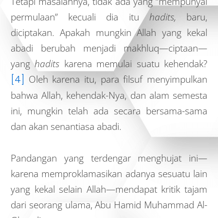
Tetapi masalahnya, tidak ada yang “mempunyai
permulaan” kecuali dia itu
hadits,
baru,
diciptakan. Apakah mungkin Allah yang kekal
abadi berubah menjadi makhluq—ciptaan—
yang
hadits
karena memulai suatu kehendak?
[4]
Oleh karena itu, para filsuf menyimpulkan
bahwa Allah, kehendak-Nya, dan alam semesta
ini, mungkin telah ada secara bersama-sama
dan akan senantiasa abadi.
Pandangan yang terdengar menghujat ini—
karena memproklamasikan adanya sesuatu lain
yang kekal selain Allah—mendapat kritik tajam
dari seorang ulama, Abu Hamid Muhammad Al-