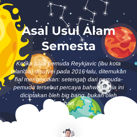
Asal Usul Alam
Semesta
Ketika para pemuda Reykjavic (ibu kota
Islandia) disurvei pada 2016 lalu, ditemukan
hal mengejutkan: setengah dari pemuda-
pemuda tersebut percaya bahwa dunia ini
diciptakan oleh
big bang,
bukan oleh
Tuhan…